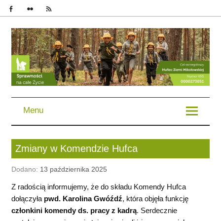
im. Bohaterów Powstań Śląskich | Chorągiew Śląska | ZHP
Menu
Zmiany w Komendzie Hufca
Dodano:
13 października 2025
Z radością informujemy, że do składu Komendy Hufca
dołączyła
pwd. Karolina Gwóźdź
, która objęła funkcję
członkini komendy ds. pracy z kadrą
. Serdecznie