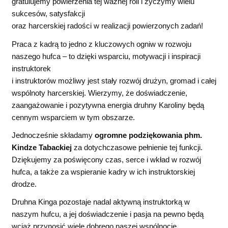
gratulujemy powierzenia tej ważnej roli i życzymy wielu
sukcesów, satysfakcji
oraz harcerskiej radości w realizacji powierzonych zadań!
Praca z kadrą to jedno z kluczowych ogniw w rozwoju
naszego hufca – to dzięki wsparciu, motywacji i inspiracji
instruktorek
i instruktorów możliwy jest stały rozwój drużyn, gromad i całej
wspólnoty harcerskiej. Wierzymy, że doświadczenie,
zaangażowanie i pozytywna energia druhny Karoliny będą
cennym wsparciem w tym obszarze.
Jednocześnie składamy
ogromne podziękowania phm.
Kindze Tabackiej
za dotychczasowe pełnienie tej funkcji.
Dziękujemy za poświęcony czas, serce i wkład w rozwój
hufca, a także za wspieranie kadry w ich instruktorskiej
drodze.
Druhna Kinga pozostaje nadal aktywną instruktorką w
naszym hufcu, a jej doświadczenie i pasja na pewno będą
wciąż przynosić wiele dobrego naszej wspólnocie.