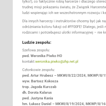
tylko!), co faktycznie robią harcerze i dlaczego ste
trudnej misji pokazaniu światu, że Związek Harcers
ludzi wspierając ich we wszechstronnym rozwoju i k
Dla innych harcerzy i instruktorów chcemy być jak na
odróżniania koloru fuksji od #FF00FE! Dlatego, jeśli
rodzicami i potrzebujesz ulotki informacyjnej – nie kr
Ludzie zespołu:
Szefowa zespołu:
pwd. Weronika Piwko HO
kontakt:
weronika.piwko@zhp.net.pl
Członkowie zespołu:
pwd. Artur Hrubesz – MKWI/II/22/2024, MKWP/II/
wyw. Bartosz Kokosza
trop. Jagoda Kurczab
dh. Dorota Kalarus
pwd. Justyna Kania
hm. Łukasz Daniel – MKWI/II/19/2024, MKWP/II/1