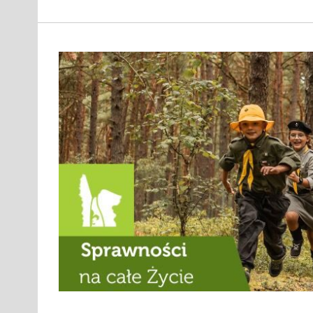
im. Bohaterów Powstań Śląskich | Chorągiew Śląska |