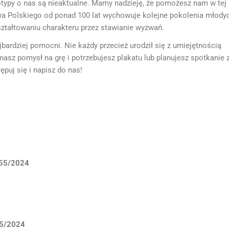
reotypy o nas są nieaktualne. Mamy nadzieję, że pomożesz nam w tej
twa Polskiego od ponad 100 lat wychowuje kolejne pokolenia młody
ształtowaniu charakteru przez stawianie wyzwań.
jbardziej pomocni. Nie każdy przecież urodził się z umiejętnością
 masz pomysł na grę i potrzebujesz plakatu lub planujesz spotkanie 
ępuj się i napisz do nas!
155/2024
65/2024