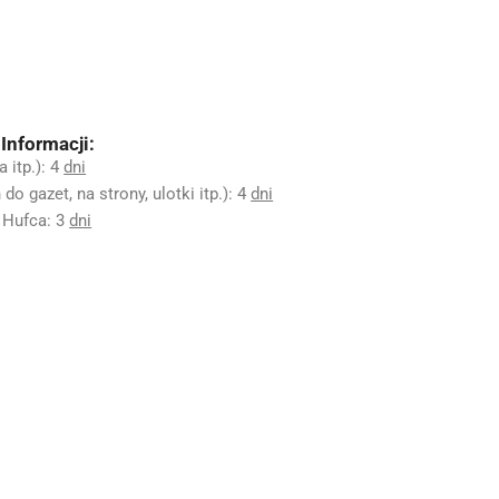
Informacji:
a itp.): 4
dni
 gazet, na strony, ulotki itp.): 4
dni
 Hufca: 3
dni