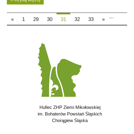
…
«
1
29
30
31
32
33
»
Hufiec ZHP Ziemi Mikołowskiej
im. Bohaterów Powstań Śląskich
Chorągiew Śląska