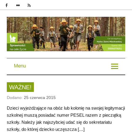
im. Bohaterów Powstań Śląskich | Chorągiew Śląska | ZHP
Menu
WAŻNE!
Dodano:
25 czerwca 2015
Dzieci wyjeżdżające na obóz lub kolonię na swojej legitymacji
szkolnej muszą posiadać numer PESEL razem z pieczątką
szkoły. Należy jak najszybciej udać się do sekretariatu
szkoły, do której dziecko uczęszcza […]