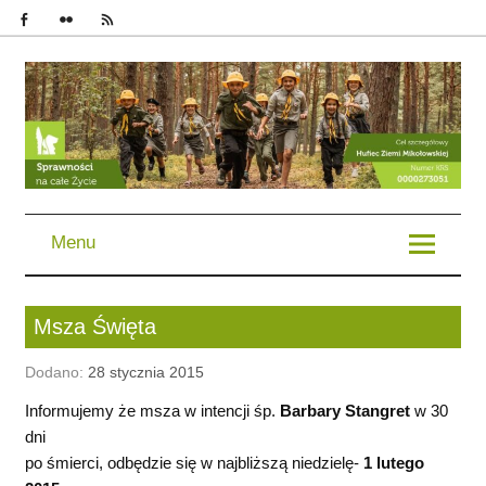
im. Bohaterów Powstań Śląskich | Chorągiew Śląska | ZHP
Menu
Msza Święta
Dodano:
28 stycznia 2015
Informujemy że msza w intencji śp.
Barbary Stangret
w 30
dni
po śmierci, odbędzie się w najbliższą niedzielę-
1 lutego